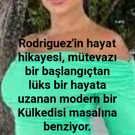
Rodriguez'in hayat
hikayesi, mütevazı
bir başlangıçtan
lüks bir hayata
uzanan modern bir
Külkedisi masalına
benziyor.