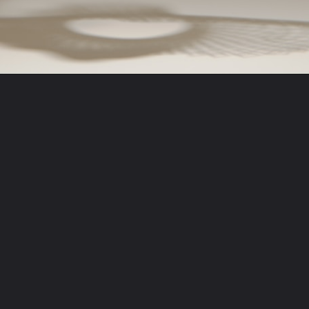
Opening
https://millionairerblogging.com/georgina-rodriguez-30-yas-gununu-maldivler-de-kutladi/