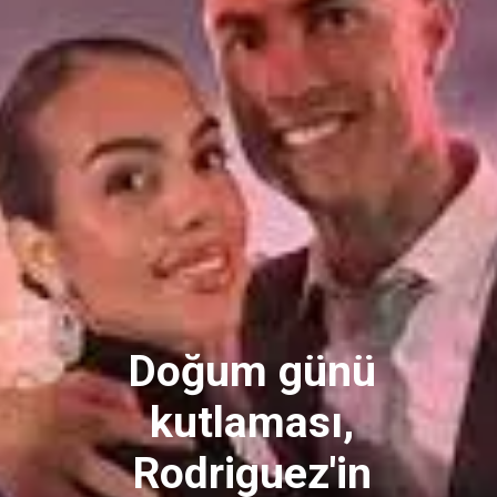
Doğum günü
kutlaması,
Rodriguez'in