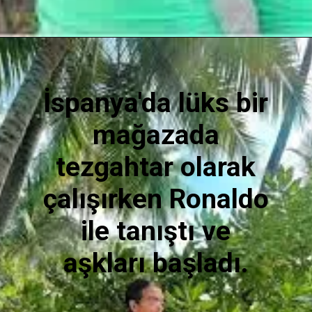
İspanya'da lüks bir
mağazada
tezgahtar olarak
çalışırken Ronaldo
ile tanıştı ve
aşkları başladı.