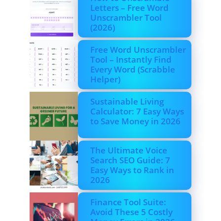
Letters – Free Word
Unscrambler Tool
(2026)
Free Word Unscrambler
Tool – Instantly Find
Every Word (Scrabble
Helper)
Sustainable Living
Calculator: 7 Easy Ways
to Save Money in 2026
The Ultimate Voice
Search SEO Guide: 7
Easy Ways to Rank in
2026
Finance Tool Suite:
Avoid These 5 Costly