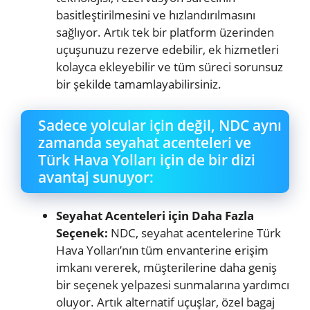
basitleştirilmesini ve hızlandırılmasını
sağlıyor. Artık tek bir platform üzerinden
uçuşunuzu rezerve edebilir, ek hizmetleri
kolayca ekleyebilir ve tüm süreci sorunsuz
bir şekilde tamamlayabilirsiniz.
Sadece yolcular için değil, NDC aynı
zamanda seyahat acenteleri ve
Türk Hava Yolları için de bir dizi
avantaj sunuyor:
Seyahat Acenteleri için Daha Fazla
Seçenek:
NDC, seyahat acentelerine Türk
Hava Yolları’nın tüm envanterine erişim
imkanı vererek, müşterilerine daha geniş
bir seçenek yelpazesi sunmalarına yardımcı
oluyor. Artık alternatif uçuşlar, özel bagaj