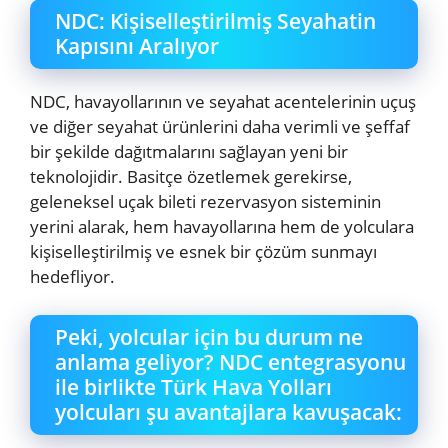
NDC: Kişiselleştirilmiş Seyahatin
Kapısını Aralıyor
NDC, havayollarının ve seyahat acentelerinin uçuş
ve diğer seyahat ürünlerini daha verimli ve şeffaf
bir şekilde dağıtmalarını sağlayan yeni bir
teknolojidir. Basitçe özetlemek gerekirse,
geleneksel uçak bileti rezervasyon sisteminin
yerini alarak, hem havayollarına hem de yolculara
kişiselleştirilmiş ve esnek bir çözüm sunmayı
hedefliyor.
Peki, yolcular için bu durum ne
anlama geliyor? NDC entegrasyonu
ile birlikte Türk Hava Yolları
yolcuları şu avantajlara kavuşacak: