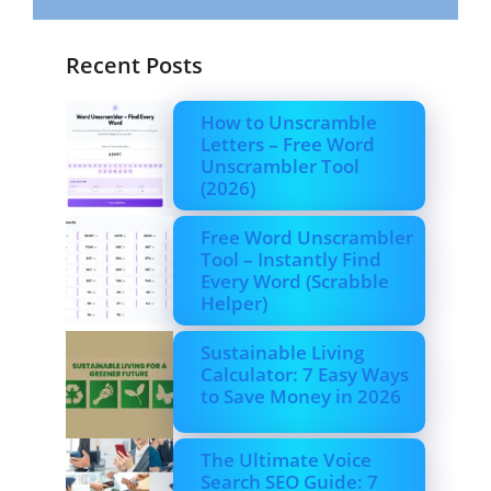
Recent Posts
How to Unscramble
Letters – Free Word
Unscrambler Tool
(2026)
Free Word Unscrambler
Tool – Instantly Find
Every Word (Scrabble
Helper)
Sustainable Living
Calculator: 7 Easy Ways
to Save Money in 2026
The Ultimate Voice
Search SEO Guide: 7