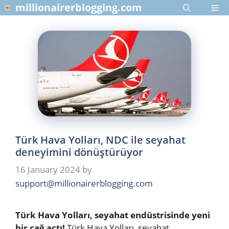
Skip
millionairerblogging.com
Me
to
content
Türk Hava Yolları, NDC ile seyahat
deneyimini dönüştürüyor
16 January 2024
by
support@millionairerblogging.com
Türk Hava Yolları, seyahat endüstrisinde yeni
bir çağ açtı!
Türk Hava Yolları, seyahat