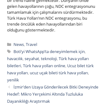
bir trend haline gelmektedir. Dünyanın önde
gelen havayollarının çoğu, NDC entegrasyonunu
tamamlamak için çalışmalarını sürdürmektedir.
Türk Hava Yolları’nın NDC entegrasyonu, bu
trende öncülük eden havayollarından biri
olduğunu göstermektedir.
Categories
News
,
Travel
Tags
Boti’yi WhatsApp’ta deneyimlemek için
,
havacılık
,
seyahat
,
teknoloji
,
Türk hava yolları
biletleri
,
Türk hava yolları online
,
Ucuz bilet türk
hava yolları
,
ucuz uçak bileti türk hava yolları
,
yenilik
İzmir’den Uzaya Gönderilecek Bitki Deneyinde
Hedef: Mikro Yerçekimi Altında Tuzluluka
Dayanıklılığı Araştırmak